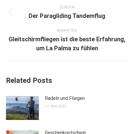
Kommentarnavigation
ZURÜCK
Der Paragliding Tandemflug
Vorheriger
Beitrag:
NÄCHSTES
Gleitschirmfliegen ist die beste Erfahrung,
Nächster
um La Palma zu fühlen
Beitrag:
Related Posts
Radeln und Fliegen
11. Mai 2022
Geschenkgutschein