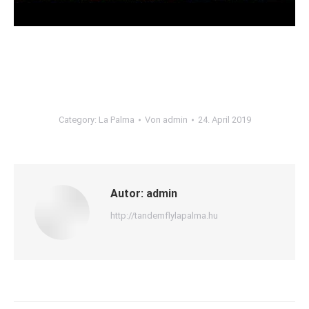
Category:
La Palma
Von
admin
24. April 2019
Autor:
admin
http://tandemflylapalma.hu